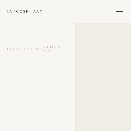
IANCOSKI.ART
02 MAIO
·
UNCATEGORIZED
2026