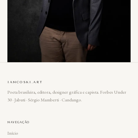
IANCOSKI.ART
Poeta brasileira, editora, designer gráfica e capista. Forbes Under
30 · Jabuti · Sérgio Mamberti · Candango.
NAVEGAÇÃO
Início